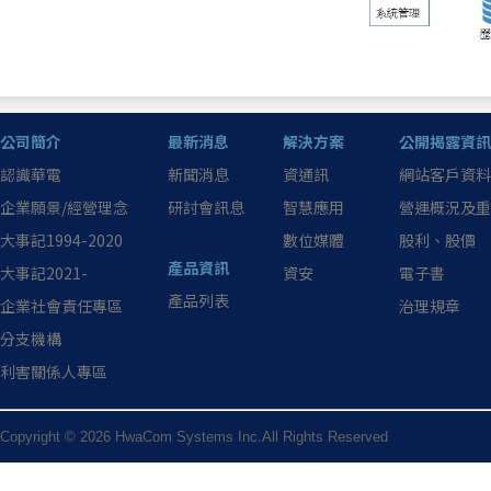
公司簡介
最新消息
解決方案
公開揭露資訊
認識華電
新聞消息
資通訊
網站客戶資料
企業願景/經營理念
研討會訊息
智慧應用
營運概況及重
大事記1994-2020
數位媒體
股利、股價
產品資訊
大事記2021-
資安
電子書
產品列表
企業社會責任專區
治理規章
分支機構
利害關係人專區
Copyright © 2026 HwaCom Systems Inc.All Rights Reserved