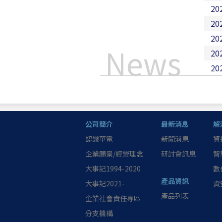
20
20
20
News
20
20
公司簡介
最新消息
解
認識華電
新聞消息
資
企業願景/經營理念
研討會訊息
智
大事記1994-2020
數
產品資訊
大事記2021-
資
產品列表
企業社會責任專區
分支機構