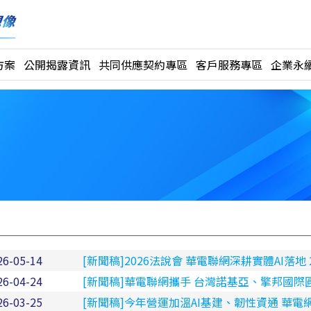
方案
公開揭露資訊
共同供應契約專區
客戶服務專區
企業永續
26-05-14
[新聞稿]2026法說會 華電聯網深耕實體AI落地 
26-04-24
[新聞稿]華電聯網攜手 台灣諾基亞、擎邦國際圓滿
26-03-25
[新聞稿]今年營運加溫AI基建、韌性資通 華