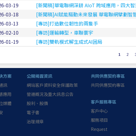
26-03-19
[新聞稿]華電聯網深耕 AIoT 跨域應用，四
26-03-18
[新聞稿]AI賦能驅動未來發展 華電聯網擘劃智
26-03-13
[專訪]打造數位韌性的兩隻手
26-02-10
[專訪]運輸轉型，車聯寰宇
26-01-19
[專訪]雙軌模式解生成式AI困局
1
2
決方案
公開揭露資訊
共同供應契約專區
通訊
網站客戶資料安全保護政策
共同供應契約專區
慧應用
營運概況及重大訊息公告
客戶服務專區
位媒體
股利、股價
客戶中心
安
電子書
服務項目
治理規章
Request