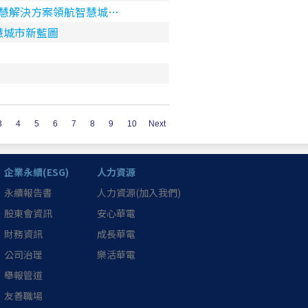
大智慧解決方案領航智慧城…
慧城市新藍圖
3
4
5
6
7
8
9
10
Next
企業永續(ESG)
人力資源
永續報告書
人力資源(加入我們)
股東會資訊
安心華電
財務資訊
成長華電
公司治理
樂活華電
舉報管道
友善職場