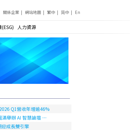
關係企業
|
網站地圖
|
繁中
|
简中
|
En
(ESG)
人力資源
2026 Q1營收年增逾46%
舉辦 AI 智慧論壇 …
電網迎成長雙引擎