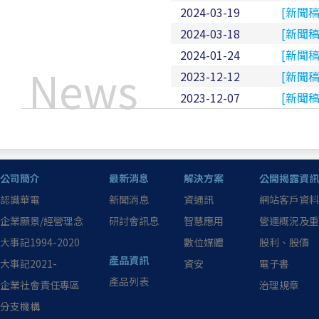
2024-03-19
[新聞
2024-03-18
[新聞
2024-01-24
[新聞
News
2023-12-12
[新聞稿
2023-12-07
[新聞
公司簡介
最新消息
解決方案
公開揭露資訊
認識華電
新聞消息
資通訊
網站客戶資料
企業願景/經營理念
研討會訊息
智慧應用
營運概況及重
大事記1994-2020
數位媒體
股利、股價
產品資訊
大事記2021-
資安
電子書
產品列表
企業社會責任專區
治理規章
分支機構