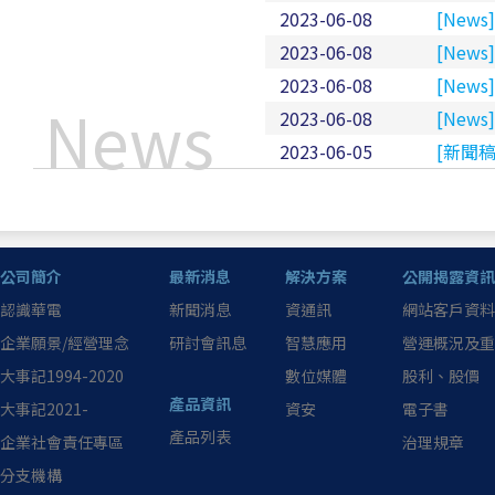
2023-06-08
[Ne
2023-06-08
[New
2023-06-08
[Ne
News
2023-06-08
[Ne
2023-06-05
[新聞稿
公司簡介
最新消息
解決方案
公開揭露資訊
認識華電
新聞消息
資通訊
網站客戶資料
企業願景/經營理念
研討會訊息
智慧應用
營運概況及重
大事記1994-2020
數位媒體
股利、股價
產品資訊
大事記2021-
資安
電子書
產品列表
企業社會責任專區
治理規章
分支機構