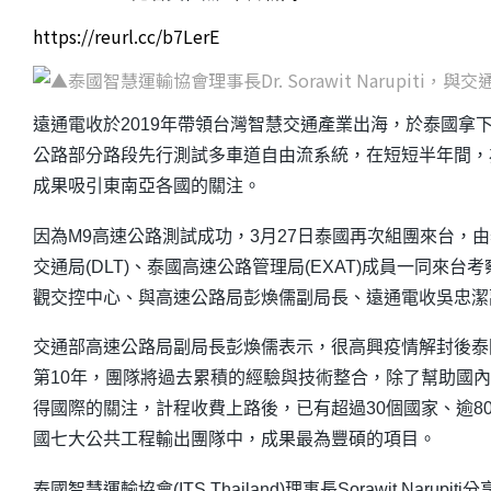
https://reurl.cc/b7LerE
遠通電收於2019年帶領台灣智慧交通產業出海，於泰國拿
公路部分路段先行測試多車道自由流系統，在短短半年間，
成果吸引東南亞各國的關注。
因為M9高速公路測試成功，3月27日泰國再次組團來台，由泰國智慧運輸
交通局(DLT)、泰國高速公路管理局(EXAT)成員一同
觀交控中心、與高速公路局彭煥儒副局長、遠通電收吳忠潔
交通部高速公路局副局長彭煥儒表示，很高興疫情解封後泰
第10年，團隊將過去累積的經驗與技術整合，除了幫助國
得國際的關注，計程收費上路後，已有超過30個國家、逾8
國七大公共工程輸出團隊中，成果最為豐碩的項目。
泰國智慧運輸協會(ITS Thailand)理事長Sorawit N