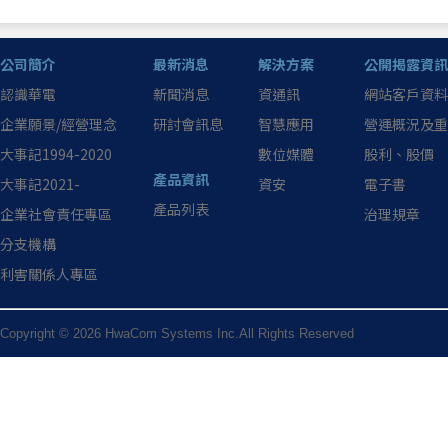
公司簡介
最新消息
解決方案
公開揭露資訊
認識華電
新聞消息
資通訊
網站客戶資料
企業願景/經營理念
研討會訊息
智慧應用
營運概況及重
大事記1994-2020
數位媒體
股利、股價
產品資訊
大事記2021-
資安
電子書
產品列表
企業社會責任專區
治理規章
分支機構
利害關係人專區
Copyright © 2026 HwaCom Systems Inc.All Rights Reserved