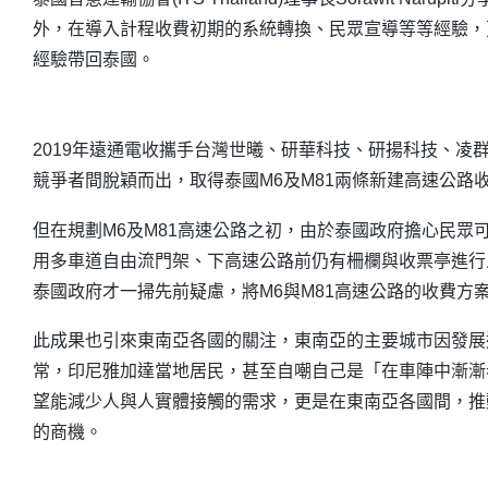
外，在導入計程收費初期的系統轉換、民眾宣導等等經驗，
經驗帶回泰國。
2019年遠通電收攜手台灣世曦、研華科技、研揚科技、
競爭者間脫穎而出，取得泰國M6及M81兩條新建高速公路
但在規劃M6及M81高速公路之初，由於泰國政府擔心民
用多車道自由流門架、下高速公路前仍有柵欄與收票亭進行
泰國政府才一掃先前疑慮，將M6與M81高速公路的收費方
此成果也引來東南亞各國的關注，東南亞的主要城市因發展
常，印尼雅加達當地居民，甚至自嘲自己是「在車陣中漸漸
望能減少人與人實體接觸的需求，更是在東南亞各國間，推
的商機。