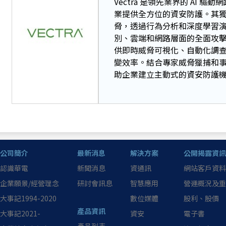
Vectra 是領先業界的 AI
業提供全方位的資安防護。其獨特的 A
脅，透過行為分析和深度學習
別、雲端和網路層面的全面攻擊訊
供即時威脅可視化、自動化調
變效率。結合專家威脅獵捕和事件
助企業建立主動式的資安防護
公司簡介
最新消息
解決方案
公開揭露資訊
認識華電
新聞消息
資通訊
網站客戶資料
企業願景/經營理念
研討會訊息
智慧應用
營運概況及重
大事記1994-2020
數位媒體
股利、股價
產品資訊
大事記2021-
資安
電子書