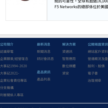
統的可靠性。全球有超過16,0
F5 Networks的總部係位
公司簡介
最新消息
解決方案
公開揭露資訊
認識華電
新聞消息
資通訊
網站客戶資料
企業願景/經營理念
研討會訊息
智慧應用
營運概況及重
大事記1994-2020
數位媒體
股利、股價
產品資訊
大事記2021-
資安
電子書
產品列表
企業社會責任專區
治理規章
分支機構
利害關係人專區