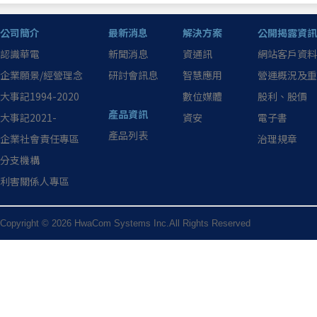
公司簡介
最新消息
解決方案
公開揭露資訊
認識華電
新聞消息
資通訊
網站客戶資料
企業願景/經營理念
研討會訊息
智慧應用
營運概況及重
大事記1994-2020
數位媒體
股利、股價
產品資訊
大事記2021-
資安
電子書
產品列表
企業社會責任專區
治理規章
分支機構
利害關係人專區
Copyright © 2026 HwaCom Systems Inc.All Rights Reserved