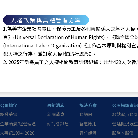
人權政策與具體管理方案
1.為善盡企業社會責任，保障員工及各利害關係人之基本人權
言》(Universal Declaration of Human Rights)、《聯
(International Labor Organization)《工作基本原則與權利宣言》(D
犯人權之行為，並訂定人權政策管理辦法。
2. 2025年新進員工之人權相關教育訓練紀錄：共計423人次
公司簡介
最新消息
解決方案
公開揭露資訊
認識華電
新聞消息
資通訊
網站客戶資料
企業願景/經營理念
研討會訊息
智慧應用
營運概況及重
大事記1994-2020
數位媒體
股利、股價