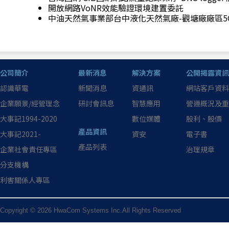
開放網路VoNR效能驗證環境建置委託
中油天然氣事業部台中液化天然氣廠-觀塘廠廠區5
公司簡介
最新消息
解決方案
公開揭露資訊
認識華電
新聞消息
資通訊
網站客戶資料
企業願景/經營理念
研討會訊息
智慧應用
營運概況及重
大事記1994-2020
數位媒體
股利、股價
產品資訊
大事記2021-
資安
電子書
產品列表
企業社會責任專區
治理規章
分支機構
利害關係人專區
Copyright © 2026 HwaCom Systems Inc.All Rights Reserved