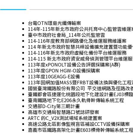
台電OTN環島光纖傳輸案
114年-115年新北市政府公共托育中心監管雲維運
臺中市政府社會局_114年公托監管雲
114-116年度教育部網路優化及維運服務維護案
114 年新北市政府智慧共桿設備擴充建置暨功能
114-116年新北市政府虛擬化備份平台維運服務
114-115 新北市政府資安威脅偵測管理平台維運
113年度xPONOLT設備公告評選採購案(A群)
113年度GPON HGW-O設備採購案
113年度10GEAGG-E設備
113年固網加值MASS暨FRBT設備汰換與優化工
國營臺灣鐵路股份有限公司 平交道網路及徑路改
臺鐵都會區捷運化桃園段地下化建設計畫EJ03標
臺南鐵路地下化E206永久軌骨幹傳輸系統工程
交通部D-City第三期計畫
高雄市交通局智慧路口號誌研發案
ARTC 的C_V2X測試場域系統建置案
高速公路北區影像監視盲區補設CCTV設備採購案
嘉義市區鐵路高架化計畫E603標骨幹傳輸系統工