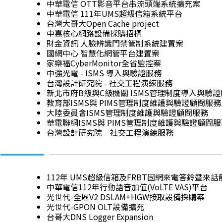
中華電信 OTT影音平台串流頭端系統擴充案
中華電信 111年UMS超級信箱系統平台
台灣大哥大Open Cache project
中嘉核心網路設備採購招標
財金資訊 人臉辨識門禁管制系統建置案
國網中心 智慧化網管平台建置案
家樂福CyberMonitor全省監控案
中強光電 - ISMS 導入與驗證服務
台灣設計研究院 - 社交工程演練服務
新北市府B級與C級機關 ISMS管理制度導入與驗
教育部ISMS與 PIMS管理制度維護與驗證顧問服務
大陸委員會ISMS管理制度維護與驗證顧問服務
華電聯網ISMS與 PIMS管理制度維護與驗證顧問
台灣設計研究院 社交工程演練服務
112年 UMS超級信箱及FRBT固網來電答鈴暨
中華電信112年行動語音加值(VoLTE VAS)平台
光世代-全區V2 DSLAM+HGW接取設備採購案
光世代-GPON OLT設備擴充
台哥大DNS Logger Expansion