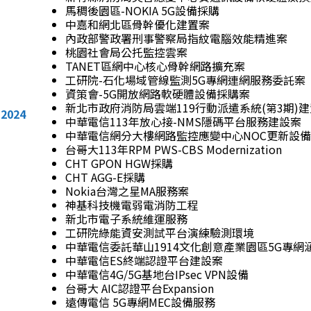
馬稠後園區-NOKIA 5G設備採購
中嘉和網北區骨幹優化建置案
內政部警政署刑事警察局指紋電腦效能精進案
桃園社會局公托監控雲案
TANET區網中心核心骨幹網路擴充案
工研院-石化場域管線監測5G專網連網服務委託案
資策會-5G開放網路軟硬體設備採購案
新北市政府消防局雲端119行動派遣系統(第3期)
2024
中華電信113年放心接-NMS隱碼平台服務建設案
中華電信網分大樓網路監控應變中心NOC更新設
台哥大113年RPM PWS-CBS Modernization
CHT GPON HGW採購
CHT AGG-E採購
Nokia台灣之星MA服務案
神基科技機電弱電消防工程
新北市電子系統維運服務
工研院綠能資安測試平台演練驗測環境
中華電信委託華山1914文化創意產業園區5G專
中華電信ES終端認證平台建設案
中華電信4G/5G基地台IPsec VPN設備
台哥大 AIC認證平台Expansion
遠傳電信 5G專網MEC設備服務