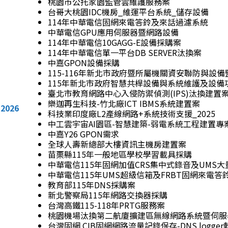
桃園市公托家園監管雲維護服務案
台哥大桃園IDC機房_維運平台系統_儲存設備
114年中華電信固網來電答鈴及來話過濾系統
中華電信GPU應用伺服器暨網路設備
114年中華電信10GAGG-E設備採購案
114年中華電信單一平台DB SERVER汰換案
中嘉GPON設備採購
115-116年新北市政府暨所屬機關資安聯防與設
115年新北市政府智慧共桿設備與系統維護及設備
臺北市教育網路中心入侵防禦偵測(IPS)汰換建置
樂迦再生科技-竹北廠ICT IBMS系統建置案
2026
科技業印度廠L2產線網路+系統技術支援_2025
中工雲宇宙AI園區-智慧建築-弱電系統工程建置
中嘉Y26 GPON需求
全球人壽新總部大樓資訊主機房建置案
苗栗縣115年一般地區學校學習載具採購
中華電信115年固網加值CRS集中式錄音及UMS
中華電信115年UMS超級信箱及FRBT固網來
教育部115年DNS採購案
新北警察局115年網路交換器採購
台灣高鐵115-118年PRTG服務案
桃園機場汰換第二航廈擴建區無線網路系統暨伺服
台灣固網 CIB固網網路流量記錄保存-DNS logge