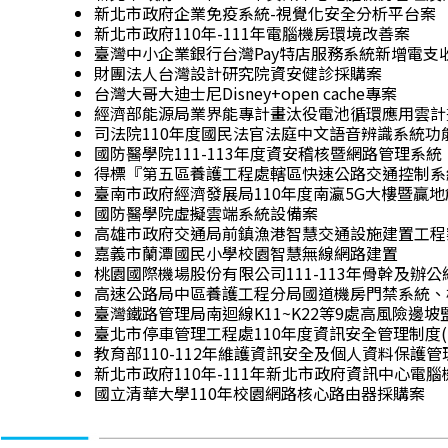
新北市政府企業免疫系統-視覺化安全分析平台案
新北市政府110年-111年電腦機房環境改善案
臺灣中小企業銀行台灣Pay特店服務系統新增電支
財團法人台灣設計研究院資安健診採購案
台灣大哥大迪士尼Disney+open cache專案
經濟部能源局業界能專計畫汰役電池循環應用雲計
司法院110年度國民法官法庭中文語音辨識系統功
國防醫學院111-113年度資安稽核暨網路管理系統
得標『第五區養護工程處轄區快速公路交通控制系
臺南市政府經濟發展局110年度南瀛5G大樓暨贏
國防醫學院虛擬雲端系統設備案
高雄市政府交通局前鎮漁港智慧交通設施建置工程
嘉義市蘭潭國民小學校園智慧無線網路建置
桃園國際機場股份有限公司111-113年骨幹及辦
高速公路局中區養護工程分局國道機房門禁系統、
臺灣鐵路管理局南迴線K11~K22等9處高風險邊
臺北市停車管理工程處110年度資訊安全管理制度(I
教育部110-112年維護資訊安全及個人資料保護
新北市政府110年-111年新北市政府資訊中心電
國立清華大學110年校園網路核心路由器採購案