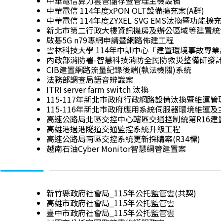
中華電信算力雲管儲存暨管理主機設備
中華電信 114年度xPON OLT設備擴充案(A群)
中華電信 114年度ZYXEL SVG EMS汰換暨功能擴
新北市第二行政大樓資訊機房及辦公區域等建置
啟碁5G n79專網申請暨網路佈建工程
雲林科技大學 114年中訓中心「建置環境事故專
內政部消防署-智慧科技消防全民防救災整備研發
CIB建置網路流量紀錄後端(執法機關)系統
法務部調查局語音辨識案
ITRI server farm switch 汰換
115-117年新北市政府行政網路設備汰換暨維運管
115-116年新北市政府應用系統伺服器環境維運
高速公路局北區交控中心轄區交通控制統第R16建
高雄港過港隧道交通監控系統升級工程
高速公路局南區交控系統更新採購案(R34標)
越南石油Cyber Monitor智慧網管建置案
新竹縣政府社會局_115年公托監管雲(共契)
高雄市政府社會局_115年公托監管雲
臺中市政府社會局_115年公托監管雲