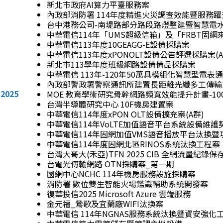
新北市政府AI算力平臺服務案
內政部消防署 114年度精進火災調查效能暨服務
台中港務公司-南堤路部分路段路燈整建暨智慧電
中華電信114年「UMS超級信箱」及「FRBT
中華電信113年度10GEAGG-E設備採購案
中華電信113年度xPONOLT設備公告評選採購案(A
新北市113學年度班級網路設備備品採購案
中華電信 113年-120年50萬具模組化智慧型電表
內政部警政署警察通訊所建置⻑距離光纖多⼯傳輸
2025
MOE 教育學術研究骨幹網路頻寬效能提升計畫-1
台灣半導體研究中心 10F機房建置案
中華電信114年度xPON OLT設備擴充案(A群)
中華電信114年VoLTE加值語音平台系統設備維護
中華電信114年固網加值VMS語音播放平台汰換暨
中華電信114年度固網北區RINOS系統汰換工程案
台灣大哥大(禾亞)TFN 2025 CIB 全網流量紀錄保
台電光傳輸網路 OTN採購案_第一期
國網中心NCHC 114年機房服務設施採購案
消防署 數位雙生智能火場鑑識輔助系統開發案
復華投信2025 Microsoft Azure 雲端服務
金元福_鶯歌及宜蘭廠WIFI汰換案
中華電信 114年NGNAS服務系統汰換暨資安強化