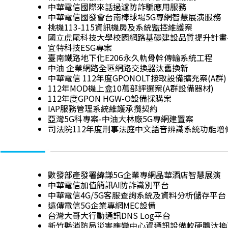
中華電信國際來話過濾防詐騙應用服務
中華電信國發會台南棒球場5G專網智慧展演服務
桃機113-115資訊機房及系統監控維護案
國立虎尾科技大學校園網路基礎建設品質提升計畫
宜特科技ESG專案
臺南鐵路地下化E206永久軌骨幹傳輸系統工程
中油 企業網路全區網路交換器汰舊換新
中華電信 112年度GPONOLT接取設備擴充案(A群)
112年MOD機上盒10萬部評選案(A群設備器材)
112年度GPON HGW-O設備採購案
IAP服務管理系統維護承攬契約
亞灣5G科專案-中油大林廠5G專網建置案
司法院112年度刑事法庭中文語音辨識系統功能增
數發部產發署緯謙5G企業專網晶華酒店智慧展演
中華電信加值簡訊AI防詐識別平台
中華電信4G/5G客服查詢系統及資料分析儲存平台
遠傳電信5G企業專網MEC設備
台灣大哥大行動通訊DNS Log平台
新竹縣消防局災害應變中心資通訊設備軟硬體汰換