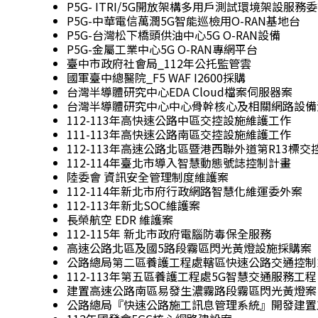
P5G- ITRI/5G開放架構多用戶測試環境架設服務
P5G-中華電信萬潤5G智能巡檢用O-RAN基地台
P5G-台灣松下橋頭供油中心5G O-RAN設備
P5G-金屬工業中心5G O-RAN專網平台
臺中市政府社會局_112年公托監管雲
國軍臺中總醫院_F5 WAF I2600採購
台灣半導體研究中心EDA Cloud檔案伺服器案
台灣半導體研究中心中心骨幹核心及相關網路設備
112-113年高快速公路中區交控設施維護工作
111-113年高快速公路南區交控設施維護工作
112-113年高速公路北區暨港西聯外道第R13標
112-114年臺北市導入智慧動態號誌控制計畫
陸委會 資訊安全管理制度維護案
112-114年新北市府行政網路智慧化維運委外案
112-113年新北SOC維護案
長榮航空 EDR 維護案
112-115年 新北市政府電腦防毒保全服務
高速公路北區及國5路段霧區閃光黃燈設施採購案
公路總局第二區養護工程處轄區快速公路交通控制
112-113年第五區養護⼯程處5G智慧交通服務⼯程
建置高速公路南區易發生濃霧路段霧區閃光黃燈案
公路總局『快速公路施工訊息管理系統』開發建置