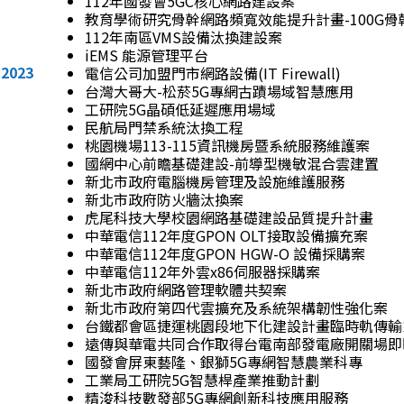
112年國發會5GC核心網路建設案
教育學術研究骨幹網路頻寬效能提升計畫-100G
112年南區VMS設備汰換建設案
iEMS 能源管理平台
2023
電信公司加盟門市網路設備(IT Firewall)
台灣大哥大-松菸5G專網古蹟場域智慧應用
工研院5G晶碩低延遲應用場域
民航局門禁系統汰換工程
桃園機場113-115資訊機房暨系統服務維護案
國網中心前瞻基礎建設-前導型機敏混合雲建置
新北市政府電腦機房管理及設施維護服務
新北市政府防火牆汰換案
虎尾科技大學校園網路基礎建設品質提升計畫
中華電信112年度GPON OLT接取設備擴充案
中華電信112年度GPON HGW-O 設備採購案
中華電信112年外雲x86伺服器採購案
新北市政府網路管理軟體共契案
新北市政府第四代雲擴充及系統架構韌性強化案
台鐵都會區捷運桃園段地下化建設計畫臨時軌傳輸
遠傳與華電共同合作取得台電南部發電廠開關場即
國發會屏東藝隆、銀獅5G專網智慧農業科專
工業局工研院5G智慧桿產業推動計劃
精浚科技數發部5G專網創新科技應用服務