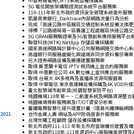
中嘉有線電視CMTS系統設備採購案
5G 電信開放架構驗證測試系統平台服務案
110-111年新北市政府資訊安全管理系統委外服務
凱基商業銀行_Darktrace內部網路流量行為分析
完成『高速公路中區轄區交通控制系統設備汰換更
得標『公路總局第一區養護工程處轄區快速公路交
5G ORAN服務驗證案及5G智慧創新應用服務平台
聯發科技(MTK) NetApp 存儲設備採購案
國家高速網路與計算中心公共服務網路交換中心系
高雄銀行伺服器虛擬化與遠端非同步資料備份專案
元大證券網路設備及搬遷建置服務案
取得 斯里蘭卡電信 IPTV 視訊機上盒合約服務案
取得 中嘉數位公司 4K 數位機上盒供應合約服務案
取得 台哥大 4K多視角及直播串流源伺服器案
取得 中華電信 東京奧運轉設備採購及4K VOD升
臺北智慧城市創新獎(校園智慧安防平台)
桃園機場110年第一、二航廈系統及網路資源整合
桃園機場骨幹服務案及IT/OT資安分析案
臺鐵電務智慧化提升建置計畫（環島光纖傳輸網路
2021
合作金庫人壽 網站及APP防偽冒委外服務案
台灣世曦工程顧問 儲存設備採購案
新北市政府111-113 年新北市府雲端備份建置及
新北市政府110年-111年資訊中心電腦機房管理