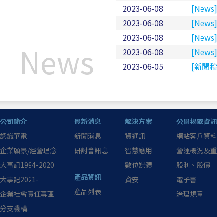
2023-06-08
[Ne
2023-06-08
[New
2023-06-08
[Ne
News
2023-06-08
[Ne
2023-06-05
[新聞稿
公司簡介
最新消息
解決方案
公開揭露資訊
認識華電
新聞消息
資通訊
網站客戶資料
企業願景/經營理念
研討會訊息
智慧應用
營運概況及重
大事記1994-2020
數位媒體
股利、股價
產品資訊
大事記2021-
資安
電子書
產品列表
企業社會責任專區
治理規章
分支機構