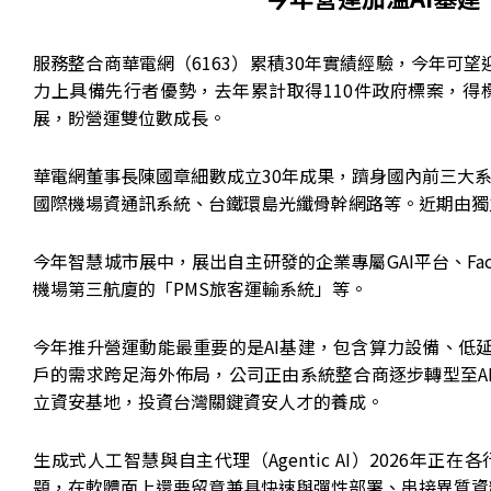
服務整合商華電網（6163）累積30年實績經驗，今年可
力上具備先行者優勢，去年累計取得110件政府標案，得
展，盼營運雙位數成長。
華電網董事長陳國章細數成立30年成果，躋身國內前三大系
國際機場資通訊系統、台鐵環島光纖骨幹網路等。近期由獨
今年智慧城市展中，展出自主研發的企業專屬GAI平台、Fa
機場第三航廈的「PMS旅客運輸系統」等。
今年推升營運動能最重要的是AI基建，包含算力設備、低
戶的需求跨足海外佈局，公司正由系統整合商逐步轉型至A
立資安基地，投資台灣關鍵資安人才的養成。
生成式人工智慧與自主代理（Agentic AI）2026
題，在軟體面上還要留意兼具快速與彈性部署、串接異質資