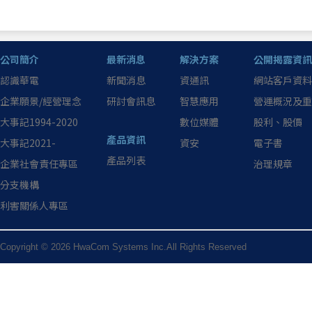
公司簡介
最新消息
解決方案
公開揭露資訊
認識華電
新聞消息
資通訊
網站客戶資料
企業願景/經營理念
研討會訊息
智慧應用
營運概況及重
大事記1994-2020
數位媒體
股利、股價
產品資訊
大事記2021-
資安
電子書
產品列表
企業社會責任專區
治理規章
分支機構
利害關係人專區
Copyright © 2026 HwaCom Systems Inc.All Rights Reserved