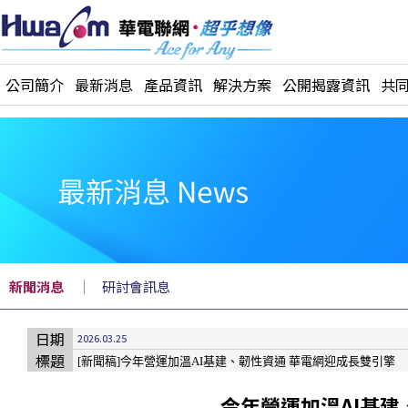
公司簡介
最新消息
產品資訊
解決方案
公開揭露資訊
共
｜
新聞消息
研討會訊息
日期
2026.03.25
標題
[新聞稿]今年營運加溫AI基建、韌性資通 華電網迎成長雙引擎
今年營運加溫AI基