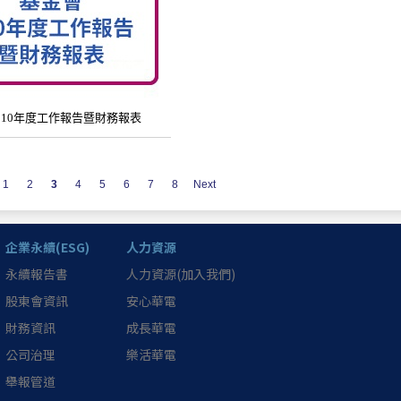
110年度工作報告暨財務報表
1
2
3
4
5
6
7
8
Next
企業永續(ESG)
人力資源
永續報告書
人力資源(加入我們)
股東會資訊
安心華電
財務資訊
成長華電
公司治理
樂活華電
舉報管道