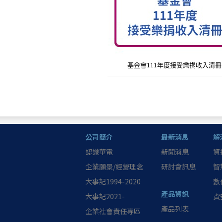
基金會111年度接受樂捐收入清冊
公司簡介
最新消息
解
認識華電
新聞消息
資
企業願景/經營理念
研討會訊息
智
大事記1994-2020
數
產品資訊
大事記2021-
資
產品列表
企業社會責任專區