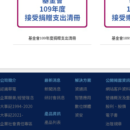
基金會109年度捐贈支出清冊
基金會10
公司簡介
最新消息
解決方案
公開揭露資訊
認識華電
新聞消息
資通訊
網站客戶資料
企業願景/經營理念
研討會訊息
智慧應用
營運概況及重
大事記1994-2020
數位媒體
股利、股價
產品資訊
大事記2021-
資安
電子書
產品列表
企業社會責任專區
治理規章