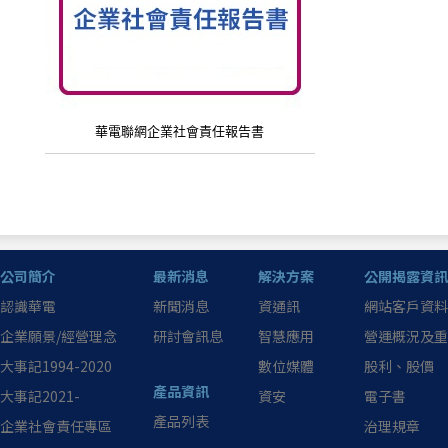
華電聯網企業社會責任報告書
公司簡介
最新消息
解決方案
公開揭露資訊
認識華電
新聞消息
資通訊
網站客戶資料
企業願景/經營理念
研討會訊息
智慧應用
營運概況及重
大事記1994-2020
數位媒體
股利、股價
產品資訊
大事記2021-
資安
電子書
產品列表
企業社會責任專區
治理規章