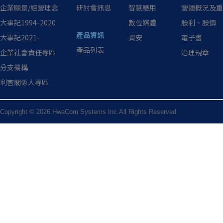
企業願景/經營理念
研討會訊息
智慧應用
營運概況及重
大事記1994-2020
數位媒體
股利、股價
產品資訊
大事記2021-
資安
電子書
產品列表
企業社會責任專區
治理規章
分支機構
利害關係人專區
Copyright © 2026 HwaCom Systems Inc.All Rights Reserved