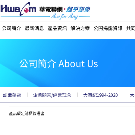
公司簡介
最新消息
產品資訊
解決方案
公開揭露資訊
共
｜
｜
｜
認識華電
企業願景/經營理念
大事記1994-2020
大
產品碳足跡標籤證書