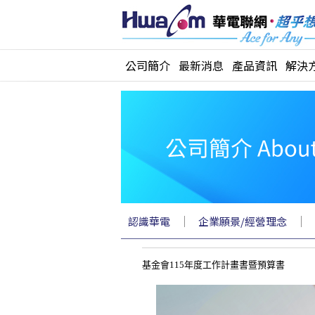
公司簡介
最新消息
產品資訊
解決
｜
｜
認識華電
企業願景/經營理念
基金會115年度工作計畫書暨預算書