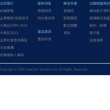
公司簡介
最新消息
解決方案
公開揭露資訊
認識華電
新聞消息
資通訊
網站客戶資料
企業願景/經營理念
研討會訊息
智慧應用
營運概況及重
大事記1994-2020
數位媒體
股利、股價
產品資訊
大事記2021-
資安
電子書
產品列表
企業社會責任專區
治理規章
分支機構
利害關係人專區
Copyright © 2026 HwaCom Systems Inc.All Rights Reserved