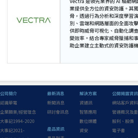
Vectra 是領先業界的 AI
業提供全方位的資安防護。其獨特的 A
脅，透過行為分析和深度學習
別、雲端和網路層面的全面攻擊訊
供即時威脅可視化、自動化調
變效率。結合專家威脅獵捕和事件
助企業建立主動式的資安防護
公司簡介
最新消息
解決方案
公開揭露資訊
認識華電
新聞消息
資通訊
網站客戶資料
企業願景/經營理念
研討會訊息
智慧應用
營運概況及重
大事記1994-2020
數位媒體
股利、股價
產品資訊
大事記2021-
資安
電子書