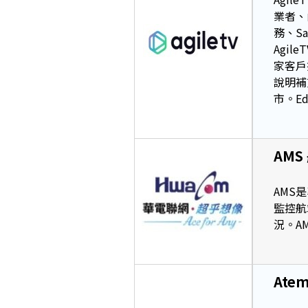
業者、
務、S
Agil
家客戶
說明補充
市。Ed
AM
AMS
監控航
況。A
Ate