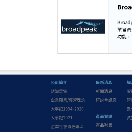
Broa
Bro
業者高
功能，
公司簡介
最新消息
解
認識華電
新聞消息
資
企業願景/經營理念
研討會訊息
智
大事記1994-2020
數
產品資訊
大事記2021-
資
產品列表
企業社會責任專區