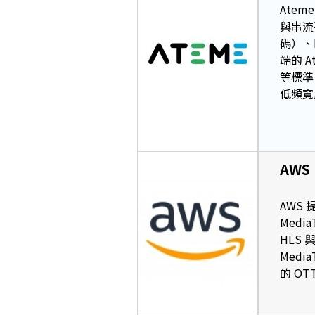
Ate
與串流
碼）、
端的 A
等標準
低頻寬
AWS
AWS 
Med
HLS 
Medi
的 O