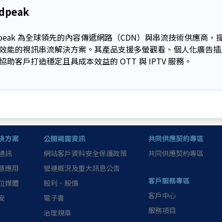
dpeak
adpeak 為全球領先的內容傳遞網路（CDN）與串流技術供應商
效能的視訊串流解決方案。其產品支援多螢觀看、個人化廣告插入（DAI
協助客戶打造穩定且具成本效益的 OTT 與 IPTV 服務。
決方案
公開揭露資訊
共同供應契約專區
通訊
網站客戶資料安全保護政策
共同供應契約專區
慧應用
營運概況及重大訊息公告
客戶服務專區
位媒體
股利、股價
客戶中心
安
電子書
服務項目
治理規章