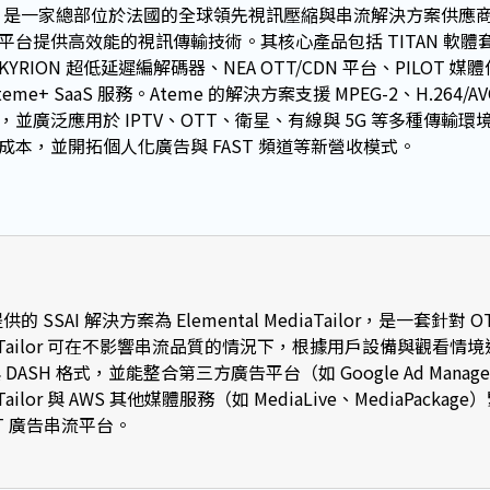
me 是一家總部位於法國的全球領先視訊壓縮與串流解決方案供應
平台提供高效能的視訊傳輸技術。其核心產品包括 TITAN 軟體套
KYRION 超低延遲編解碼器、NEA OTT/CDN 平台、PILOT
teme+ SaaS 服務。Ateme 的解決方案支援 MPEG-2、H.264/AVC
，並廣泛應用於 IPTV、OTT、衛星、有線與 5G 等多種傳輸
成本，並開拓個人化廣告與 FAST 頻道等新營收模式。
提供的 SSAI 解決方案為 Elemental MediaTailor，是一套
iaTailor 可在不影響串流品質的情況下，根據用戶設備與觀看
與 DASH 格式，並能整合第三方廣告平台（如 Google Ad Manage
aTailor 與 AWS 其他媒體服務（如 MediaLive、MediaPa
TT 廣告串流平台。