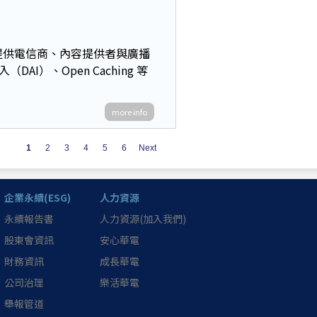
，提供電信商、內容提供者與廣播
）、Open Caching 等
more info
1
2
3
4
5
6
Next
企業永續(ESG)
人力資源
永續報告書
人力資源(加入我們)
股東會資訊
安心華電
財務資訊
成長華電
公司治理
樂活華電
舉報管道