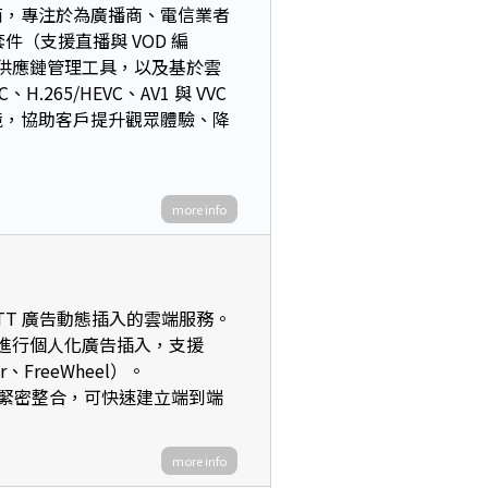
商，專注於為廣播商、電信業者
件（支援直播與 VOD 編
 媒體供應鏈管理工具，以及基於雲
、H.265/HEVC、AV1 與 VVC
環境，協助客戶提升觀眾體驗、降
more info
針對 OTT 廣告動態插入的雲端服務。
情境進行個人化廣告插入，支援
r、FreeWheel）。
ckage）緊密整合，可快速建立端到端
more info