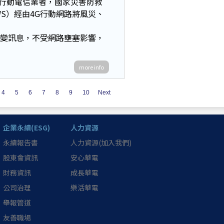
C）給4G行動電信業者，國家災害防救
，PWS）經由4G行動網路將風災、
應變訊息，不受網路壅塞影響，
more info
4
5
6
7
8
9
10
Next
企業永續(ESG)
人力資源
永續報告書
人力資源(加入我們)
股東會資訊
安心華電
財務資訊
成長華電
公司治理
樂活華電
舉報管道
友善職場