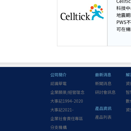
Cell
科技中
地震期
PWS
可在幾
公司簡介
最新消息
解
認識華電
新聞消息
資
企業願景/經營理念
研討會訊息
智
大事記1994-2020
數
產品資訊
大事記2021-
資
產品列表
企業社會責任專區
分支機構