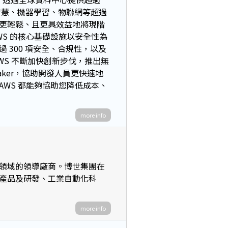
工智慧、機器學習、物聯網等超過
更輕鬆、且更具效益地將現階
S 的核心基礎設施以安全性為
300 項安全、合規性，以及
WS 不斷加快創新步伐，推出無
eMaker，協助開發人員更快速地
WS 都能夠協助您降低成本、
more info
領域的領導廠商。博世集團在
產品及研發、工業自動化科
more info