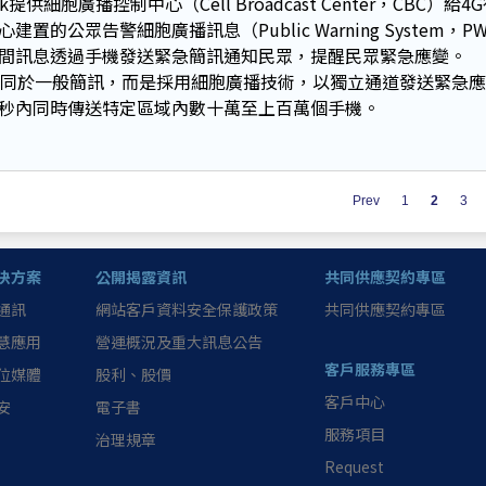
tick提供細胞廣播控制中心（Cell Broadcast Center，CB
心建置的公眾告警細胞廣播訊息（Public Warning System
間訊息透過手機發送緊急簡訊通知民眾，提醒民眾緊急應變。
不同於一般簡訊，而是採用細胞廣播技術，以獨立通道發送緊急
秒內同時傳送特定區域內數十萬至上百萬個手機。
Prev
1
2
3
決方案
公開揭露資訊
共同供應契約專區
通訊
網站客戶資料安全保護政策
共同供應契約專區
慧應用
營運概況及重大訊息公告
客戶服務專區
位媒體
股利、股價
客戶中心
安
電子書
服務項目
治理規章
Request