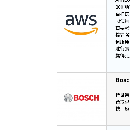
200
百種的
段使用
首要考
控管各
伺服器運
進行實
變得更
Bosc
博世集
台提供
技、感