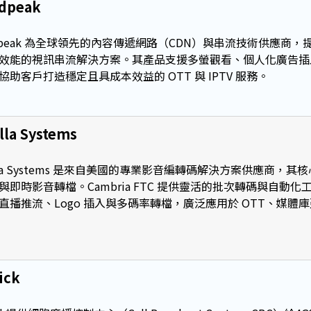
dpeak
adpeak 為全球領先的內容傳遞網路（CDN）與串流技術供應商
效能的視訊串流解決方案。其產品支援多螢觀看、個人化廣告插入（DAI
協助客戶打造穩定且具成本效益的 OTT 與 IPTV 服務。
lla Systems
lla Systems 是來自美國的專業影音編轉碼解決方案供應商，其核心
與即時影音轉檔。Cambria FTC 提供靈活的批次轉碼與自動化工作流
直播推流、Logo 插入與多碼率轉檔，廣泛應用於 OTT、媒體
ick