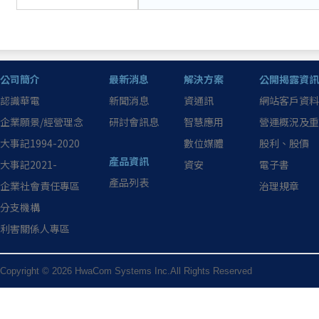
公司簡介
最新消息
解決方案
公開揭露資訊
認識華電
新聞消息
資通訊
網站客戶資料
企業願景/經營理念
研討會訊息
智慧應用
營運概況及重
大事記1994-2020
數位媒體
股利、股價
產品資訊
大事記2021-
資安
電子書
產品列表
企業社會責任專區
治理規章
分支機構
利害關係人專區
Copyright © 2026 HwaCom Systems Inc.All Rights Reserved