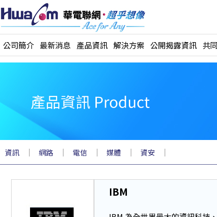
公司簡介
最新消息
產品資訊
解決方案
公開揭露資訊
共
｜
｜
｜
｜
｜
資訊
網路
電信
媒體
資安
IBM
IBM 為全世界最大的資訊科技、