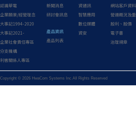
認識華電
新聞消息
資通訊
網站客戶資料
企業願景/經營理念
研討會訊息
智慧應用
營運概況及重
大事記1994-2020
數位媒體
股利、股價
產品資訊
大事記2021-
資安
電子書
產品列表
企業社會責任專區
治理規章
分支機構
利害關係人專區
Copyright © 2026 HwaCom Systems Inc.All Rights Reserved