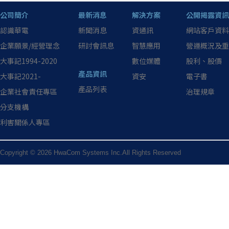
公司簡介
最新消息
解決方案
公開揭露資訊
認識華電
新聞消息
資通訊
網站客戶資料
企業願景/經營理念
研討會訊息
智慧應用
營運概況及重
大事記1994-2020
數位媒體
股利、股價
產品資訊
大事記2021-
資安
電子書
產品列表
企業社會責任專區
治理規章
分支機構
利害關係人專區
Copyright © 2026 HwaCom Systems Inc.All Rights Reserved