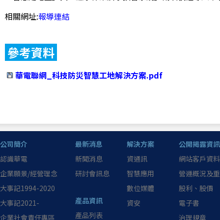
相關網址:
報導連結
參考資料
華電聯網_科技防災智慧工地解決方案.pdf
公司簡介
最新消息
解決方案
公開揭露資訊
認識華電
新聞消息
資通訊
網站客戶資料
企業願景/經營理念
研討會訊息
智慧應用
營運概況及重
大事記1994-2020
數位媒體
股利、股價
產品資訊
大事記2021-
資安
電子書
產品列表
企業社會責任專區
治理規章