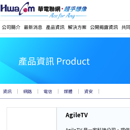
公司簡介
最新消息
產品資訊
解決方案
公開揭露資訊
共
｜
｜
｜
｜
｜
資訊
網路
電信
媒體
資安
AgileTV
AgileTV 是一家科技公司